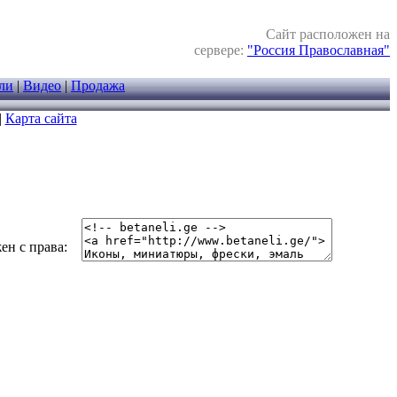
Сайт расположен на
сервере:
"Россия Православная"
ли
|
Видео
|
Продажа
|
Карта сайта
н с права: