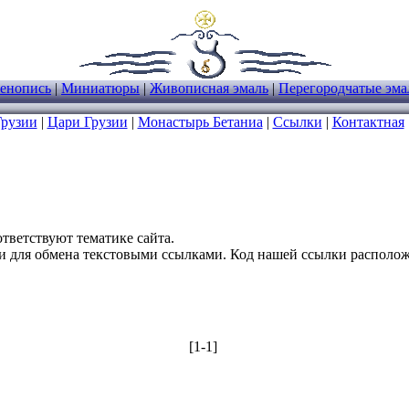
енопись
|
Миниатюры
|
Живописная эмаль
|
Перегородчатые эма
Грузии
|
Цари Грузии
|
Монастырь Бетаниа
|
Ссылки
|
Контактная
ответствуют тематике сайта.
 для обмена текстовыми ссылками. Код нашей ссылки расположе
[1-1]