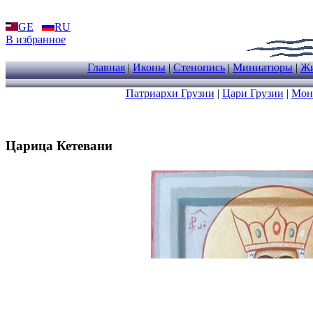
GE
RU
В избранное
Главная
|
Иконы
|
Стенопись
|
Миниатюры
|
Жи
Патриархи Грузии
|
Цари Грузии
|
Мон
Царица Кетевани