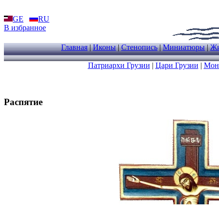
GE
RU
В избранное
Главная
|
Иконы
|
Стенопись
|
Миниатюры
|
Жи
Патриархи Грузии
|
Цари Грузии
|
Мон
Распятие