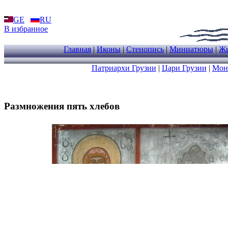
GE
RU
В избранное
Главная
|
Иконы
|
Стенопись
|
Миниатюры
|
Жи
Патриархи Грузии
|
Цари Грузии
|
Мон
Размножения пять хлебов