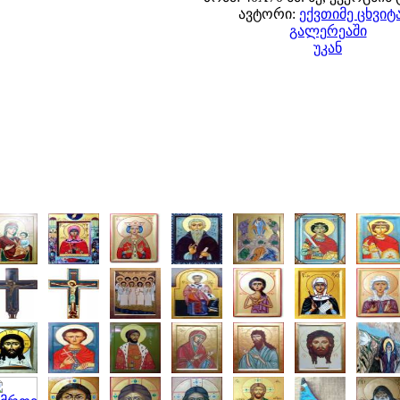
ავტორი:
ექვთიმე ცხვიტ
გალერეაში
უკან