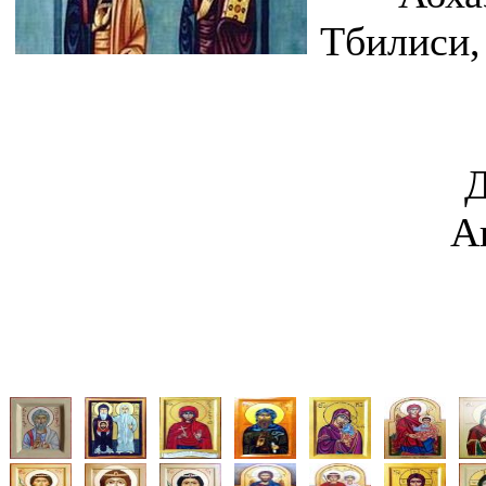
Тбилиси,
Д
А