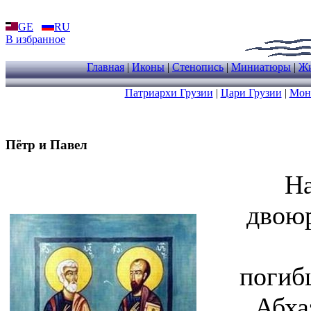
GE
RU
В избранное
Главная
|
Иконы
|
Стенопись
|
Миниатюры
|
Жи
Патриархи Грузии
|
Цари Грузии
|
Мон
Пётр и Павел
На
двоюр
погиб
Абха