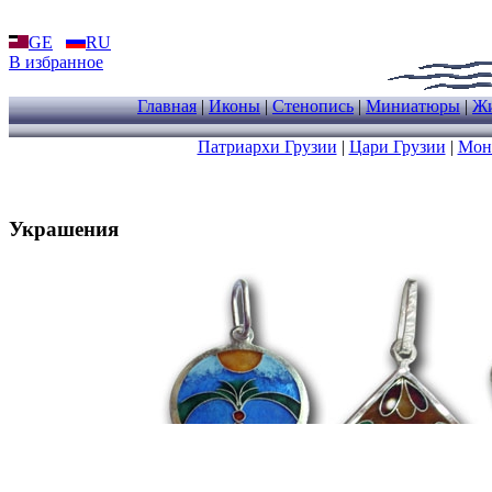
GE
RU
В избранное
Главная
|
Иконы
|
Стенопись
|
Миниатюры
|
Жи
Патриархи Грузии
|
Цари Грузии
|
Мон
Украшения